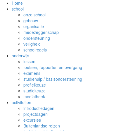
Home
school
onze school
gebouw
organisatie
medezeggenschap
ondersteuning
veiligheid
schoolregels
onderwijs
lessen
toetsen, rapporten en overgang
examens
studiehulp / basisondersteuning
profielkeuze
studiekeuze
mediatheek
activiteiten
introductiedagen
projectdagen
excursies
Buitenlandse reizen