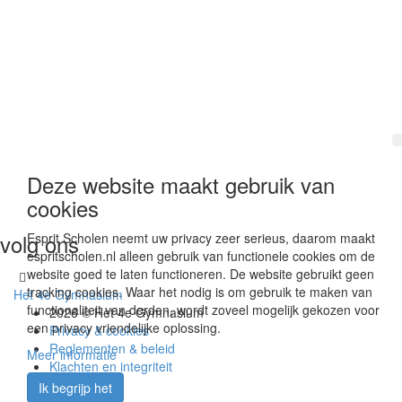
Deze website maakt gebruik van
cookies
volg ons
Esprit Scholen neemt uw privacy zeer serieus, daarom maakt
espritscholen.nl alleen gebruik van functionele cookies om de
website goed te laten functioneren. De website gebruikt geen
tracking cookies. Waar het nodig is om gebruik te maken van
Het 4e Gymnasium
functionaliteit van derden, wordt zoveel mogelijk gekozen voor
2026 © Het 4e Gymnasium
een privacy vriendelijke oplossing.
Privacy & cookies
Reglementen & beleid
Meer informatie
Klachten en integriteit
Vacatures