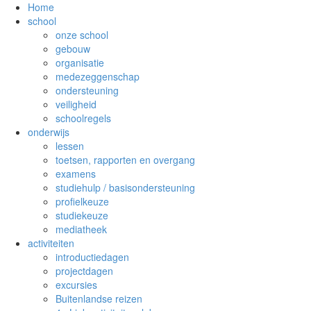
Home
school
onze school
gebouw
organisatie
medezeggenschap
ondersteuning
veiligheid
schoolregels
onderwijs
lessen
toetsen, rapporten en overgang
examens
studiehulp / basisondersteuning
profielkeuze
studiekeuze
mediatheek
activiteiten
introductiedagen
projectdagen
excursies
Buitenlandse reizen