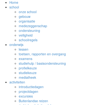
Home
school
onze school
gebouw
organisatie
medezeggenschap
ondersteuning
veiligheid
schoolregels
onderwijs
lessen
toetsen, rapporten en overgang
examens
studiehulp / basisondersteuning
profielkeuze
studiekeuze
mediatheek
activiteiten
introductiedagen
projectdagen
excursies
Buitenlandse reizen