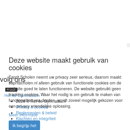
Deze website maakt gebruik van
cookies
volg ons
Esprit Scholen neemt uw privacy zeer serieus, daarom maakt
espritscholen.nl alleen gebruik van functionele cookies om de
website goed te laten functioneren. De website gebruikt geen
tracking cookies. Waar het nodig is om gebruik te maken van
Het 4e Gymnasium
functionaliteit van derden, wordt zoveel mogelijk gekozen voor
2026 © Het 4e Gymnasium
een privacy vriendelijke oplossing.
Privacy & cookies
Reglementen & beleid
Meer informatie
Klachten en integriteit
Vacatures