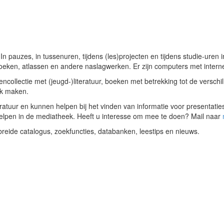
 pauzes, in tussenuren, tijdens (les)projecten en tijdens studie-uren
en, atlassen en andere naslagwerken. Er zijn computers met interneta
ncollectie met (jeugd-)literatuur, boeken met betrekking tot de versch
ik maken.
atuur en kunnen helpen bij het vinden van informatie voor presentaties
ehelpen in de mediatheek. Heeft u interesse om mee te doen? Mail naar
reide catalogus, zoekfuncties, databanken, leestips en nieuws.