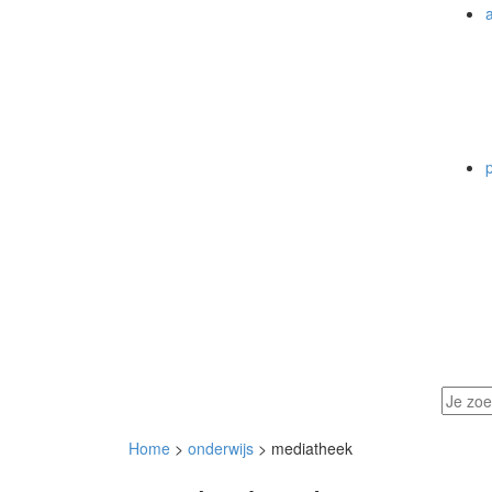
a
Home
>
onderwijs
> mediatheek