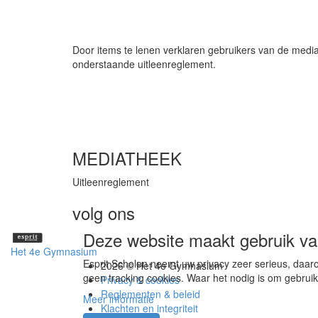
Door items te lenen verklaren gebruikers van de medi
onderstaande uitleenreglement.
MEDIATHEEK
Uitleenreglement
volg ons
Deze website maakt gebruik va
Het 4e Gymnasium
Esprit Scholen neemt uw privacy zeer serieus, daaro
2026 © Het 4e Gymnasium
geen tracking cookies. Waar het nodig is om gebruik
Privacy & cookies
Reglementen & beleid
Meer informatie
Klachten en integriteit