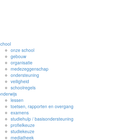
school
onze school
gebouw
organisatie
medezeggenschap
ondersteuning
veiligheid
schoolregels
onderwijs
lessen
toetsen, rapporten en overgang
examens
studiehulp / basisondersteuning
profielkeuze
studiekeuze
mediatheek