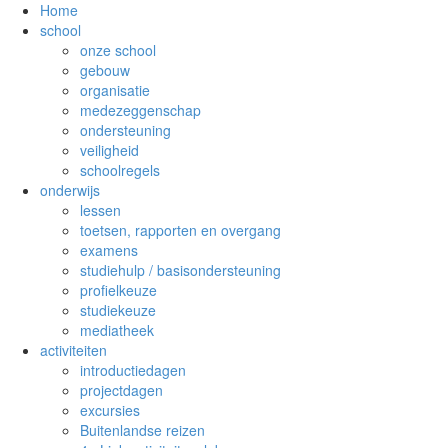
Home
school
onze school
gebouw
organisatie
medezeggenschap
ondersteuning
veiligheid
schoolregels
onderwijs
lessen
toetsen, rapporten en overgang
examens
studiehulp / basisondersteuning
profielkeuze
studiekeuze
mediatheek
activiteiten
introductiedagen
projectdagen
excursies
Buitenlandse reizen