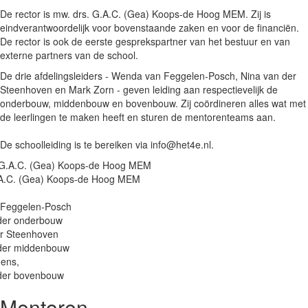
De rector is
mw. drs. G.A.C. (Gea) Koops-de Hoog MEM.
Zij is
eindverantwoordelijk voor bovenstaande zaken en voor de financiën.
De rector is ook de eerste gesprekspartner van het bestuur en van
externe partners van de school.
De drie afdelingsleiders - Wenda van Feggelen-Posch, Nina van der
Steenhoven en Mark Zorn - geven leiding aan respectievelijk de
onderbouw, middenbouw en bovenbouw. Zij coördineren alles wat met
de leerlingen te maken heeft en sturen de mentorenteams aan.
De schoolleiding is te bereiken via info@het4e.nl.
.A.C. (Gea) Koops-de Hoog MEM
Feggelen-Posch
ider onderbouw
er Steenhoven
ider middenbouw
dens,
ider bovenbouw
Mentoren