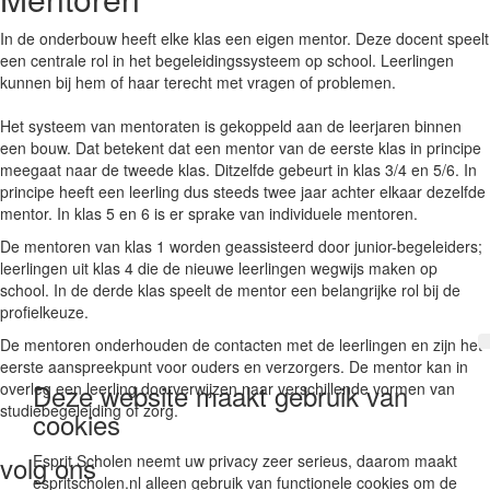
In de onderbouw heeft elke klas een eigen mentor. Deze docent speelt
een centrale rol in het begeleidingssysteem op school. Leerlingen
kunnen bij hem of haar terecht met vragen of problemen.
Het systeem van mentoraten is gekoppeld aan de leerjaren binnen
een bouw. Dat betekent dat een mentor van de eerste klas in principe
meegaat naar de tweede klas. Ditzelfde gebeurt in klas 3/4 en 5/6. In
principe heeft een leerling dus steeds twee jaar achter elkaar dezelfde
mentor. In klas 5 en 6 is er sprake van individuele mentoren.
De mentoren van klas 1 worden geassisteerd door junior-begeleiders;
leerlingen uit klas 4 die de nieuwe leerlingen wegwijs maken op
school. In de derde klas speelt de mentor een belangrijke rol bij de
profielkeuze.
De mentoren onderhouden de contacten met de leerlingen en zijn het
eerste aanspreekpunt voor ouders en verzorgers. De mentor kan in
Deze website maakt gebruik van
overleg een leerling doorverwijzen naar verschillende vormen van
studiebegeleiding of zorg.
cookies
volg ons
Esprit Scholen neemt uw privacy zeer serieus, daarom maakt
espritscholen.nl alleen gebruik van functionele cookies om de