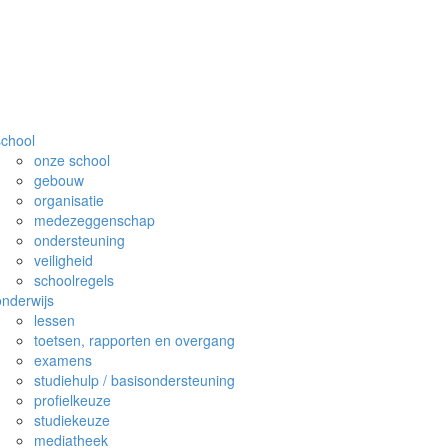
school
onze school
gebouw
organisatie
medezeggenschap
ondersteuning
veiligheid
schoolregels
onderwijs
lessen
toetsen, rapporten en overgang
examens
studiehulp / basisondersteuning
profielkeuze
studiekeuze
mediatheek