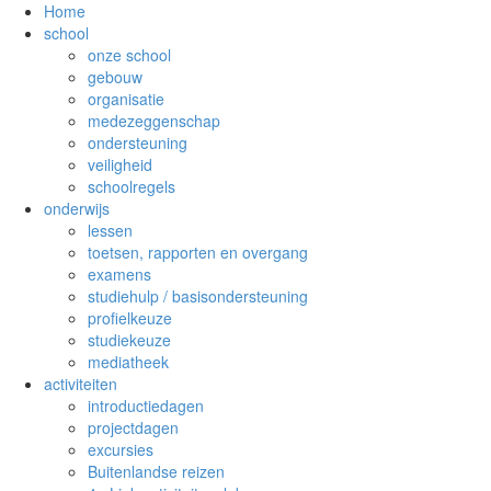
Home
school
onze school
gebouw
organisatie
medezeggenschap
ondersteuning
veiligheid
schoolregels
onderwijs
lessen
toetsen, rapporten en overgang
examens
studiehulp / basisondersteuning
profielkeuze
studiekeuze
mediatheek
activiteiten
introductiedagen
projectdagen
excursies
Buitenlandse reizen