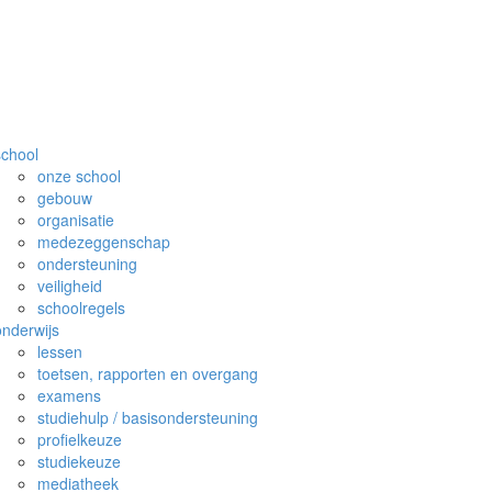
school
onze school
gebouw
organisatie
medezeggenschap
ondersteuning
veiligheid
schoolregels
onderwijs
lessen
toetsen, rapporten en overgang
examens
studiehulp / basisondersteuning
profielkeuze
studiekeuze
mediatheek