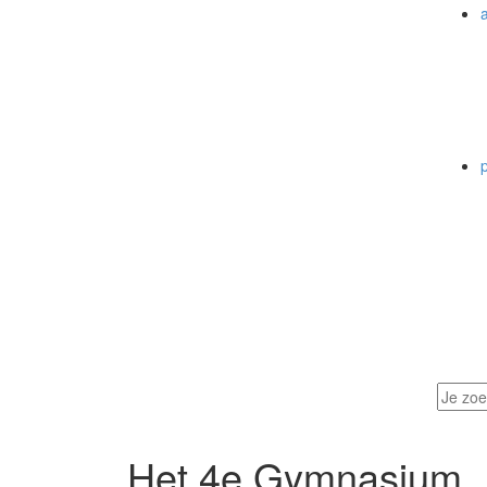
a
Het 4e Gymnasium