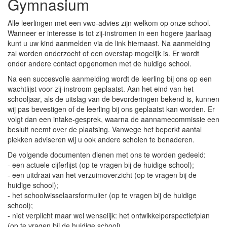
Gymnasium
Alle leerlingen met een vwo-advies zijn welkom op onze school.
Wanneer er interesse is tot zij-instromen in een hogere jaarlaag
kunt u uw kind aanmelden via de link hiernaast. Na aanmelding
zal worden onderzocht of een overstap mogelijk is. Er wordt
onder andere contact opgenomen met de huidige school.
Na een succesvolle aanmelding wordt de leerling bij ons op een
wachtlijst voor zij-instroom geplaatst. Aan het eind van het
schooljaar, als de uitslag van de bevorderingen bekend is, kunnen
wij pas bevestigen of de leerling bij ons geplaatst kan worden. Er
volgt dan een intake-gesprek, waarna de aannamecommissie een
besluit neemt over de plaatsing. Vanwege het beperkt aantal
plekken adviseren wij u ook andere scholen te benaderen.
De volgende documenten dienen met ons te worden gedeeld:
- een actuele cijferlijst (op te vragen bij de huidige school);
- een uitdraai van het verzuimoverzicht (op te vragen bij de
huidige school);
- het schoolwisselaarsformulier (op te vragen bij de huidige
school);
- niet verplicht maar wel wenselijk: het ontwikkelperspectiefplan
(op te vragen bij de huidige school).