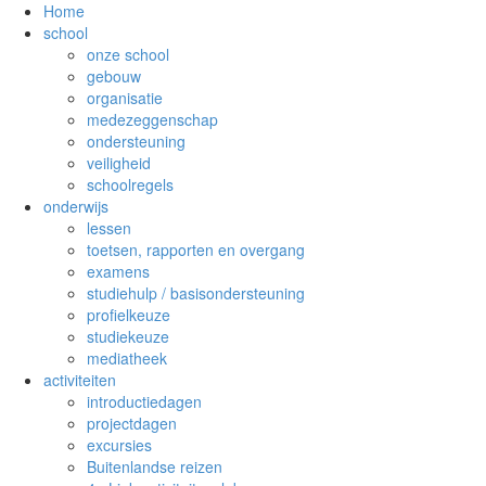
Home
school
onze school
gebouw
organisatie
medezeggenschap
ondersteuning
veiligheid
schoolregels
onderwijs
lessen
toetsen, rapporten en overgang
examens
studiehulp / basisondersteuning
profielkeuze
studiekeuze
mediatheek
activiteiten
introductiedagen
projectdagen
excursies
Buitenlandse reizen