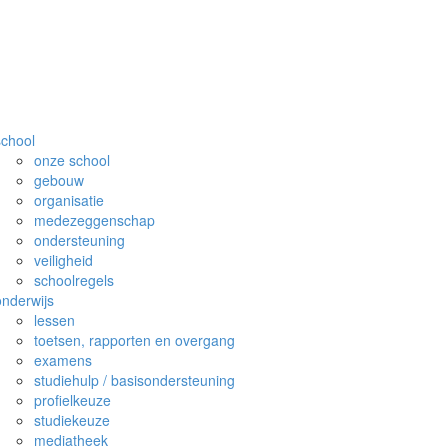
school
onze school
gebouw
organisatie
medezeggenschap
ondersteuning
veiligheid
schoolregels
onderwijs
lessen
toetsen, rapporten en overgang
examens
studiehulp / basisondersteuning
profielkeuze
studiekeuze
mediatheek