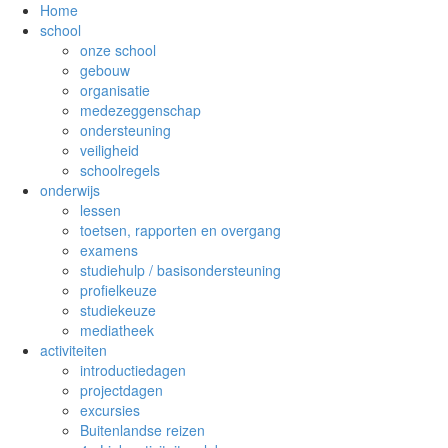
Home
school
onze school
gebouw
organisatie
medezeggenschap
ondersteuning
veiligheid
schoolregels
onderwijs
lessen
toetsen, rapporten en overgang
examens
studiehulp / basisondersteuning
profielkeuze
studiekeuze
mediatheek
activiteiten
introductiedagen
projectdagen
excursies
Buitenlandse reizen