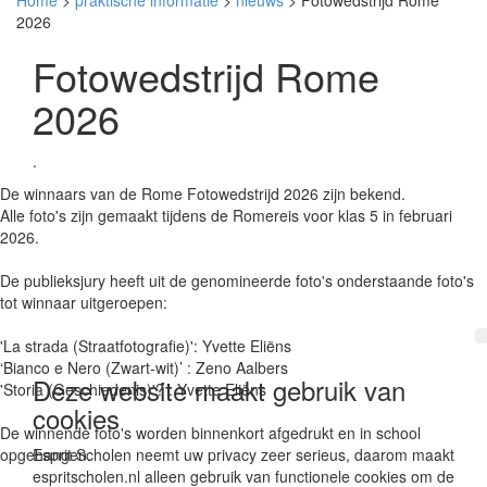
Home
>
praktische informatie
>
nieuws
> Fotowedstrijd Rome
2026
Fotowedstrijd Rome
2026
.
De winnaars van de Rome Fotowedstrijd 2026 zijn bekend.
Alle foto's zijn gemaakt tijdens de Romereis voor klas 5 in februari
2026.
De publieksjury heeft uit de genomineerde foto's onderstaande foto's
tot winnaar uitgeroepen:
'La strada (Straatfotografie)': Yvette Eliëns
‘Bianco e Nero (Zwart-wit)’ : Zeno Aalbers
Deze website maakt gebruik van
'Storia (Geschiedenis)'? : Yvette Eliëns
cookies
De winnende foto's worden binnenkort afgedrukt en in school
opgehangen.
Esprit Scholen neemt uw privacy zeer serieus, daarom maakt
espritscholen.nl alleen gebruik van functionele cookies om de