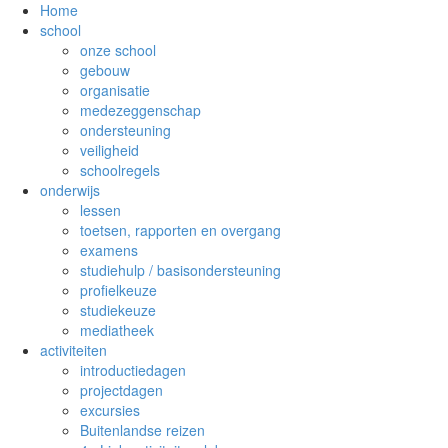
Home
school
onze school
gebouw
organisatie
medezeggenschap
ondersteuning
veiligheid
schoolregels
onderwijs
lessen
toetsen, rapporten en overgang
examens
studiehulp / basisondersteuning
profielkeuze
studiekeuze
mediatheek
activiteiten
introductiedagen
projectdagen
excursies
Buitenlandse reizen